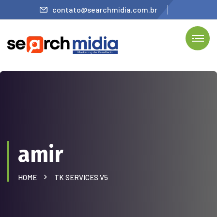
contato@searchmidia.com.br
amir
HOME
TK SERVICES V5