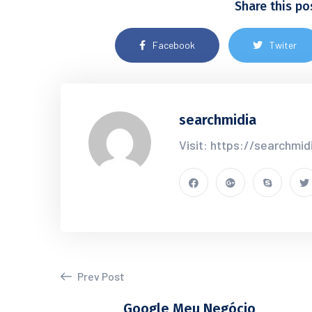
Share this po
Facebook
Twiter
searchmidia
Visit: https://searchmid
Prev Post
Google Meu Negócio