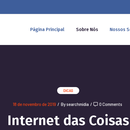
Página Principal
Sobre Nós
Nossos S
DICAS
18 de novembro de 2019
/
By searchmidia
/
0 Comments
Internet das Coisas