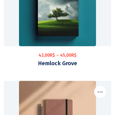
42,00
R$
–
45,00
R$
Hemlock Grove