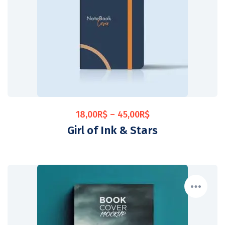
18,00
R$
–
45,00
R$
Girl of Ink & Stars