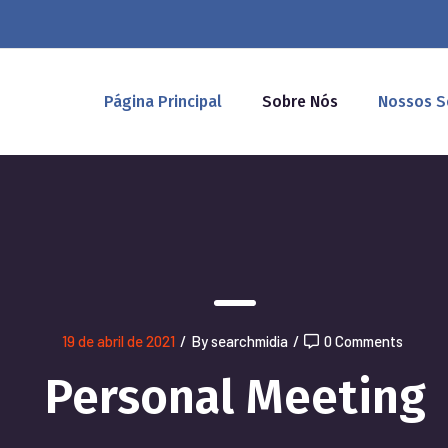
Página Principal
Sobre Nós
Nossos S
19 de abril de 2021
/
By searchmidia
/
0 Comments
Personal Meeting