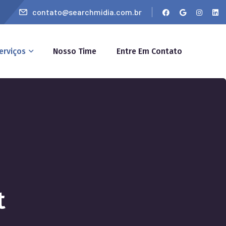
contato@searchmidia.com.br
erviços
Nosso Time
Entre Em Contato
t