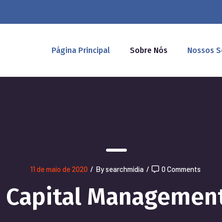
Página Principal
Sobre Nós
Nossos S
11 de maio de 2020
/
By searchmidia
/
0 Comments
Capital Managemen