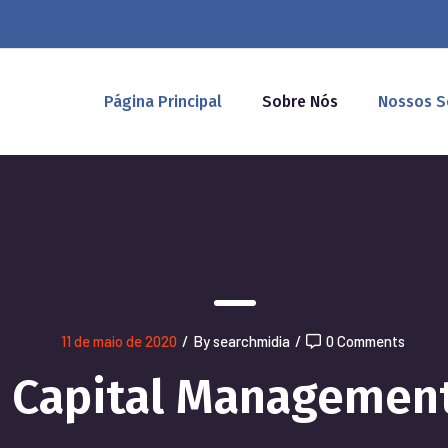
Página Principal
Sobre Nós
Nossos S
11 de maio de 2020
/
By searchmidia
/
0 Comments
Capital Managemen