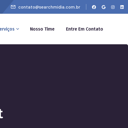
contato@searchmidia.com.br
erviços
Nosso Time
Entre Em Contato
t