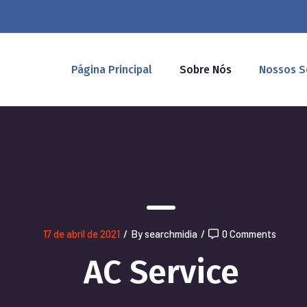
Página Principal
Sobre Nós
Nossos S
17 de abril de 2021
/
By searchmidia
/
0 Comments
AC Service