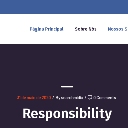
Página Principal
Sobre Nós
Nossos S
31 de maio de 2020
/
By searchmidia
/
0 Comments
Responsibility