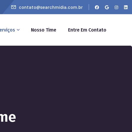
contato@searchmidia.com.br
erviços
Nosso Time
Entre Em Contato
ome