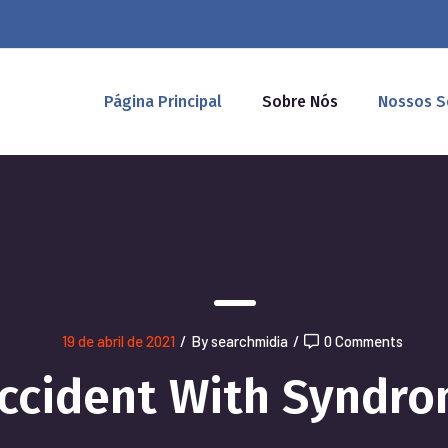
Página Principal
Sobre Nós
Nossos S
19 de abril de 2021
/
By searchmidia
/
0 Comments
ccident With Syndr